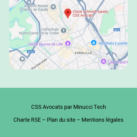
CSS Avocats par Minucci Tech
Charte RSE
–
Plan du site
–
Mentions légales