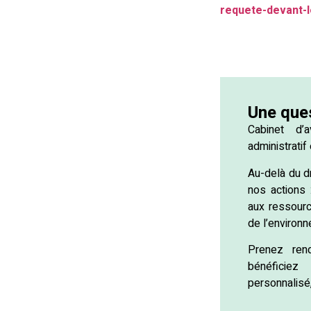
requete-devant-l
Une que
Cabinet d’a
administratif 
Au-delà du dr
nos actions 
aux ressour
de l’environ
Prenez rend
bénéfici
personnalisé