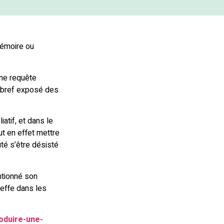
mémoire ou
une requête
un bref exposé des
atif, et dans le
ut en effet mettre
té s’être désisté
entionné son
reffe dans les
roduire-une-