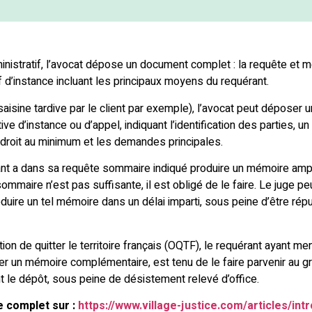
inistratif, l’avocat dépose un document complet : la requête et 
 d’instance incluant les principaux moyens du requérant.
aisine tardive par le client par exemple), l’avocat peut déposer 
ve d’instance ou d’appel, indiquant l’identification des parties, 
 droit au minimum et les demandes principales.
nt a dans sa requête sommaire indiqué produire un mémoire ampli
ommaire n’est pas suffisante, il est obligé de le faire. Le juge pe
uire un tel mémoire dans un délai imparti, sous peine d’être répu
tion de quitter le territoire français (OQTF), le requérant ayant m
er un mémoire complémentaire, est tenu de le faire parvenir au g
t le dépôt, sous peine de désistement relevé d’office.
le complet sur :
https://www.village-justice.com/articles/int