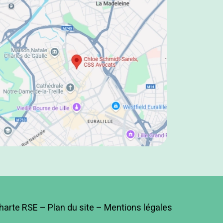
harte RSE
–
Plan du site
–
Mentions légales