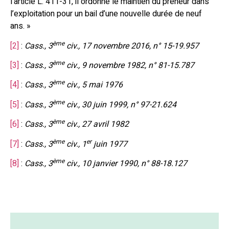
l’article L. 411-31, il ordonne le maintien du preneur dans
l’exploitation pour un bail d’une nouvelle durée de neuf
ans. »
ème
[2]
:
Cass., 3
civ., 17 novembre 2016, n° 15-19.957
ème
[3]
:
Cass., 3
civ., 9 novembre 1982, n° 81-15.787
ème
[4]
:
Cass., 3
civ., 5 mai 1976
ème
[5]
:
Cass., 3
civ., 30 juin 1999, n° 97-21.624
ème
[6]
:
Cass., 3
civ., 27 avril 1982
ème
er
[7]
:
Cass., 3
civ., 1
juin 1977
ème
[8]
:
Cass., 3
civ., 10 janvier 1990, n° 88-18.127